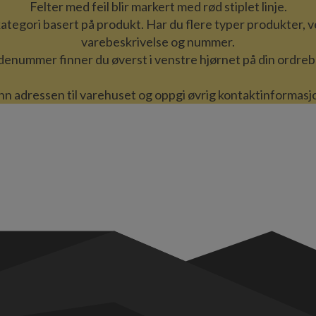
Felter med feil blir markert med rød stiplet linje.
tegori basert på produkt. Har du flere typer produkter, ve
varebeskrivelse og nummer.
enummer finner du øverst i venstre hjørnet på din ordreb
l inn adressen til varehuset og oppgi øvrig kontaktinformas