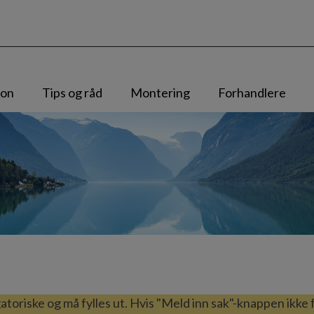
jon
Tips og råd
Montering
Forhandlere
gatoriske og må fylles ut. Hvis "Meld inn sak"-knappen ikke f