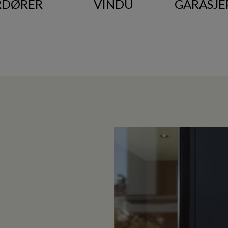
RDØRER
VINDU
GARASJE