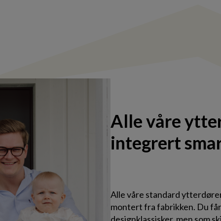
Alle våre ytte
integrert sma
Alle våre standard ytterdøre
montert fra fabrikken. Du får
designklassisker, men som skj