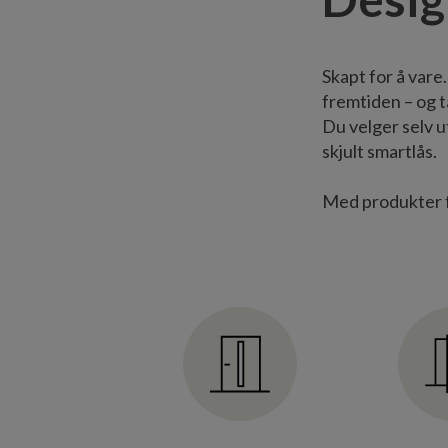
Skapt for å vare
fremtiden – og tå
Du velger selv u
skjult smartlås.
Med produkter fr