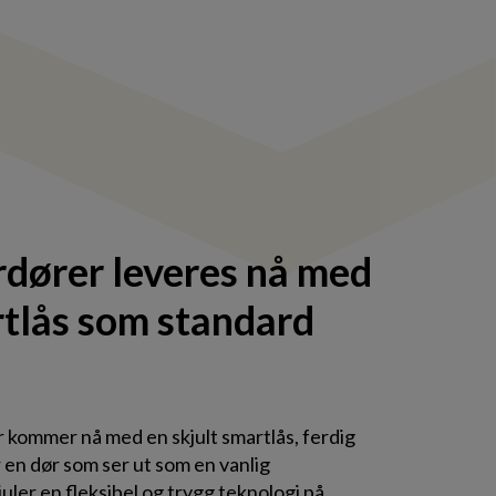
rdører leveres nå med
rtlås som standard
r kommer nå med en skjult smartlås, ferdig
 en dør som ser ut som en vanlig
uler en fleksibel og trygg teknologi på