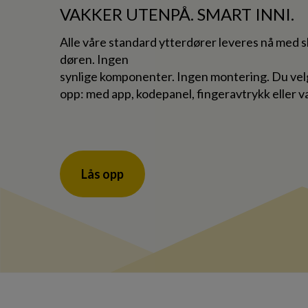
VAKKER UTENPÅ. SMART INNI.
Alle våre standard ytterdører leveres nå med sk
døren. Ingen
synlige komponenter. Ingen montering. Du velg
opp: med app, kodepanel, fingeravtrykk eller va
Lås opp