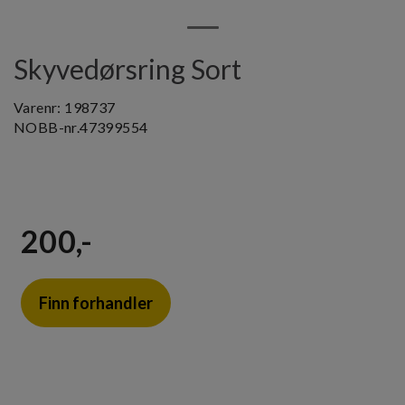
Skyvedørsring Sort
Varenr:
198737
NOBB-nr.
47399554
200,-
Finn forhandler