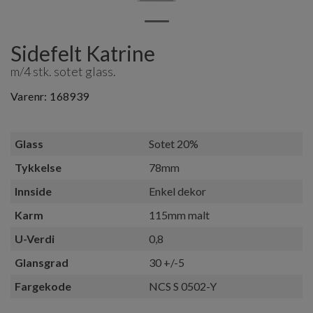
Sidefelt Katrine
m/4 stk. sotet glass.
Varenr:
168939
Glass
Sotet 20%
Tykkelse
78mm
Innside
Enkel dekor
Karm
115mm malt
U-Verdi
0,8
Glansgrad
30 +/-5
Fargekode
NCS S 0502-Y