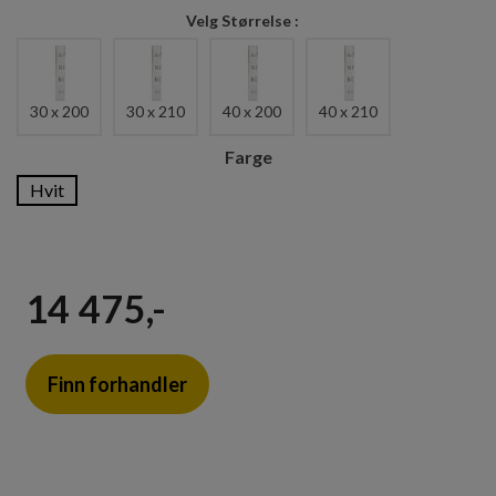
Størrelse
30 x 200
30 x 210
40 x 200
40 x 210
Farge
Hvit
14 475,-
Finn forhandler