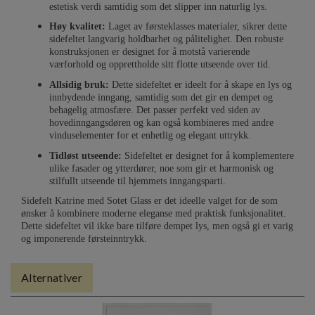
estetisk verdi samtidig som det slipper inn naturlig lys.
Høy kvalitet:
Laget av førsteklasses materialer, sikrer dette
sidefeltet langvarig holdbarhet og pålitelighet. Den robuste
konstruksjonen er designet for å motstå varierende
værforhold og opprettholde sitt flotte utseende over tid.
Allsidig bruk:
Dette sidefeltet er ideelt for å skape en lys og
innbydende inngang, samtidig som det gir en dempet og
behagelig atmosfære. Det passer perfekt ved siden av
hovedinngangsdøren og kan også kombineres med andre
vinduselementer for et enhetlig og elegant uttrykk.
Tidløst utseende:
Sidefeltet er designet for å komplementere
ulike fasader og ytterdører, noe som gir et harmonisk og
stilfullt utseende til hjemmets inngangsparti.
Sidefelt Katrine med Sotet Glass er det ideelle valget for de som
ønsker å kombinere moderne eleganse med praktisk funksjonalitet.
Dette sidefeltet vil ikke bare tilføre dempet lys, men også gi et varig
og imponerende førsteinntrykk.
Alternativer