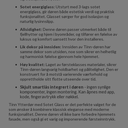
Sotet energiglass:
Utstyrt med 3-lags sotet
energiglass, gir døren både estetisk verdi og praktisk
funksjonalitet. Glasset sørger for god isolasjon og
naturlig lysinnslipp.
Allsidighet:
Denne døren passer utmerket både til
fjellhytter og hjem i byområder, og tilfører en følelse av
luksus og komfort uansett hvor den installeres.
Lik dekor på innsiden:
Innsiden av Tinn-døren har
samme dekor som utsiden, noe som sikrer en helhetlig
og harmonisk følelse gjennom hele hjemmet.
Høy kvalitet:
Laget av førsteklasses materialer, sikrer
Tinn-døren langvarig holdbarhet og pålitelighet. Den er
konstruert for å motstå varierende værforhold og
opprettholde sitt flotte utseende over tid.
Skjult smartlås integrert i døren
- ingen synlige
komponenter, ingen montering. Kan åpnes med app,
kode, fingeravtrykk eller nøkkel.
Tinn Ytterdør med Sotet Glass er det perfekte valget for de
som ønsker å kombinere klassisk eleganse med moderne
funksjonalitet. Denne døren vil ikke bare forbedre hjemmets
fasade, men også gi et varig og imponerende førsteinntrykk.