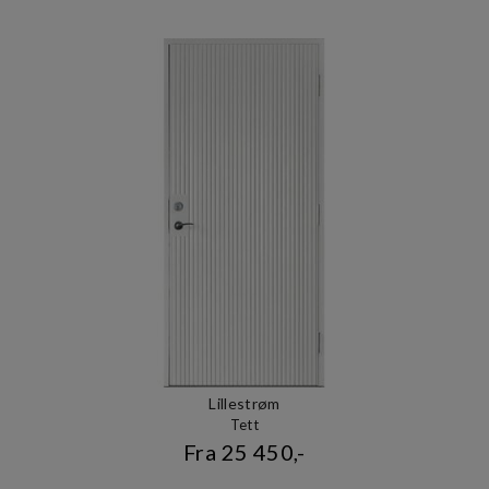
Lillestrøm
Tett
Fra 25 450,-