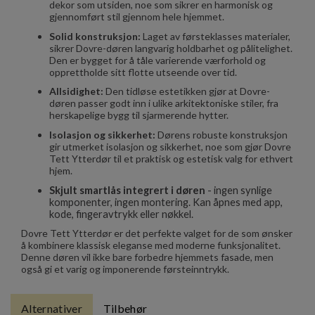
dekor som utsiden, noe som sikrer en harmonisk og
gjennomført stil gjennom hele hjemmet.
Solid konstruksjon:
Laget av førsteklasses materialer,
sikrer Dovre-døren langvarig holdbarhet og pålitelighet.
Den er bygget for å tåle varierende værforhold og
opprettholde sitt flotte utseende over tid.
Allsidighet:
Den tidløse estetikken gjør at Dovre-
døren passer godt inn i ulike arkitektoniske stiler, fra
herskapelige bygg til sjarmerende hytter.
Isolasjon og sikkerhet:
Dørens robuste konstruksjon
gir utmerket isolasjon og sikkerhet, noe som gjør Dovre
Tett Ytterdør til et praktisk og estetisk valg for ethvert
hjem.
Skjult smartlås integrert i døren
- ingen synlige
komponenter, ingen montering. Kan åpnes med app,
kode, fingeravtrykk eller nøkkel.
Dovre Tett Ytterdør er det perfekte valget for de som ønsker
å kombinere klassisk eleganse med moderne funksjonalitet.
Denne døren vil ikke bare forbedre hjemmets fasade, men
også gi et varig og imponerende førsteinntrykk.
Alternativer
Tilbehør